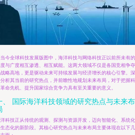
在当今全球科技发展版图中，海洋科技与网络科技正以前所未有
深度与广度相互渗透、相互赋能。这两大领域不仅是各国竞相争
的战略高地，更是驱动未来可持续发展与经济增长的核心引擎。
入分析其当前的研究热点，并前瞻性地规划未来布局，对于把握
技革命先机、提升国家综合竞争力具有至关重要的意义。
一、 国际海洋科技领域的研究热点与未来布
局
海洋科技正从传统的观测、探测与资源开发，迈向智能化、系统
与生态化的新阶段。其核心研究热点与未来布局主要体现在以下