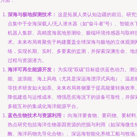
个方面：
深海与极地探测技术：
这是拓展人类认知边疆的前沿。研究
点集中于全海深载人/无人潜水器（如“奋斗者”号）、智能水
机器人集群、高精度海底地形测绘、极端环境传感器与取样
术。未来布局将聚焦于构建覆盖全球深海与极地的立体观测
络，实现长期、实时、多要素的监测，并探索深渊生命、地
过程与资源潜力。
海洋可再生能源开发：
为实现“双碳”目标提供蓝色动力。潮
能、波浪能、海上风电（尤其是深远海漂浮式风电）、温差
等技术研发如火如荼。未来布局将侧重于提高能量转换效率
降低建造与运维成本、增强恶劣海况下的设备可靠性，并探
多能互补的集成化海洋能源平台。
蓝色生物技术与资源利用：
向海洋要食物、要药物、要材料
热点研究包括海洋生物基因资源的挖掘与利用（如深海微生
酶、海洋药物先导化合物）、深远海智能化养殖工船与牧场