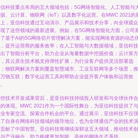
亚信科技重点布局的五大领域包括：5G网络智能化、人工智能与
据、云计算、物联网（IoT）以及数字化运营。在MWC 2021的
台上，亚信科技通过互动演示、产品展示和技术分享，向全球观
呈现了这些领域的最新进展。例如，在5G网络智能化方面，公司
示了基于AI的5G网络切片管理解决方案，能实现网络资源的动态
化，提升运营商的服务效率；在人工智能与大数据领域，亚信科
推出了智能分析平台，助力企业从海量数据中挖掘价值；云计算
面，其云原生技术栈支持弹性扩展，为行业客户提供灵活部署选
项；物联网解决方案则覆盖智慧城市、工业互联网等多个场景，
动万物互联；数字化运营工具则帮助企业提升客户体验和运营效
能。
这些技术开发成果背后，是亚信科技持续投入研发和与全球伙伴
的体现。MWC 2021作为一个国际性舞台，为亚信科技提供了
行业专家交流、探索合作机会的平台。通过展示，亚信科技不仅
化了自身在网络科技领域的领导地位，也为全球通信产业的技术
进贡献了中国智慧。亚信科技将继续深耕这五大领域，推动技术
新与产业融合，助力构建更加智能、高效的网络生态系统。