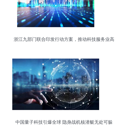
浙江九部门联合印发行动方案，推动科技服务业高
质量发展
中国量子科技引爆全球 隐身战机核潜艇无处可躲