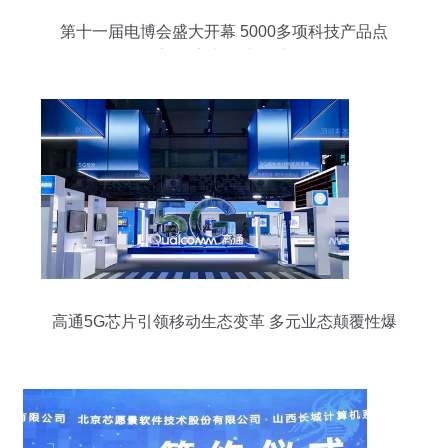
第十一届电博会盛大开幕 5000多项科技产品点
亮“数字中国”新篇章
高通5G芯片引领移动生态变革 多元业态颠覆性爆
发