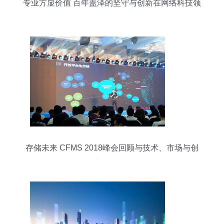
专业方显价值 百年盖泽的坚守与创新在网络科技领
域的技术开发之道
存储未来 CFMS 2018峰会回顾与技术、市场与创
新的融合