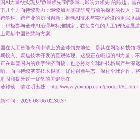
国AI力量欲实现从“数量领先”到“质量与影响力领先”的跨越，需
以下几个方面持续发力：继续加大基础研究与前沿探索的投入；
励跨学科、跨产业的协同创新；推动AI技术与实体经济的更深度融
合；积极参与全球AI治理与标准制定，在负责任的人工智能发展道
路上贡献中国智慧与方案。
中国在人工智能专利申请上的全球领先地位，是其在网络科技领
长期投入、聚焦技术开发的直观体现。这股正在崛起的AI力量，不
仅正在重塑国内的数字经济面貌，也必将对全球科技格局产生深
影响。面向持续夯实技术根基、优化创新生态、深化全球合作，
是巩固和提升这一优势的关键所在。
若转载，请注明出处：http://www.yoxiapp.com/product/61.html
新时间：2026-08-06 02:30:37