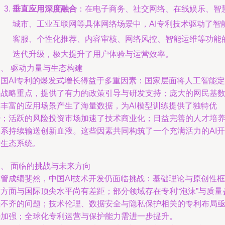
垂直应用深度融合
：在电子商务、社交网络、在线娱乐、智
城市、工业互联网等具体网络场景中，AI专利技术驱动了智
客服、个性化推荐、内容审核、网络风控、智能运维等功能
迭代升级，极大提升了用户体验与运营效率。
、 驱动力量与生态构建
中国AI专利的爆发式增长得益于多重因素：国家层面将人工智能定
为战略重点，提供了有力的政策引导与研发支持；庞大的网民基
与丰富的应用场景产生了海量数据，为AI模型训练提供了独特优
势；活跃的风险投资市场加速了技术商业化；日益完善的人才培
体系持续输送创新血液。这些因素共同构筑了一个充满活力的AI开
发生态系统。
四、 面临的挑战与未来方向
尽管成绩斐然，中国AI技术开发仍面临挑战：基础理论与原创性框
架方面与国际顶尖水平尚有差距；部分领域存在专利“泡沫”与质量
差不齐的问题；技术伦理、数据安全与隐私保护相关的专利布局
待加强；全球化专利运营与保护能力需进一步提升。