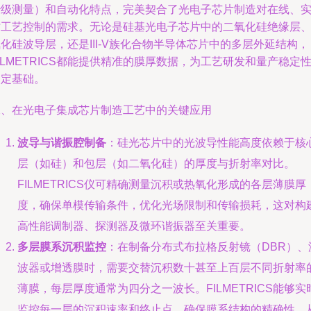
秒级测量）和自动化特点，完美契合了光电子芯片制造对在线、
时工艺控制的需求。无论是硅基光电子芯片中的二氧化硅绝缘层
化硅波导层，还是III-V族化合物半导体芯片中的多层外延结构，
ILMETRICS都能提供精准的膜厚数据，为工艺研发和量产稳定
奠定基础。
二、在光电子集成芯片制造工艺中的关键应用
波导与谐振腔制备
：硅光芯片中的光波导性能高度依赖于核
层（如硅）和包层（如二氧化硅）的厚度与折射率对比。
FILMETRICS仪可精确测量沉积或热氧化形成的各层薄膜厚
度，确保单模传输条件，优化光场限制和传输损耗，这对构
高性能调制器、探测器及微环谐振器至关重要。
多层膜系沉积监控
：在制备分布式布拉格反射镜（DBR）、
波器或增透膜时，需要交替沉积数十甚至上百层不同折射率
薄膜，每层厚度通常为四分之一波长。FILMETRICS能够实
监控每一层的沉积速率和终止点，确保膜系结构的精确性，