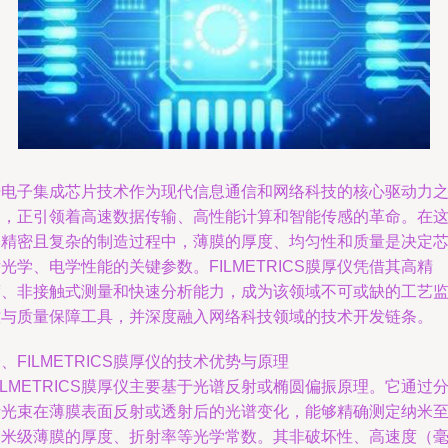
光电子集成芯片技术作为现代信息通信和网络科技的核心驱动力
一，正引领着高速数据传输、高性能计算和智能传感的革命。在
一精密且复杂的制造过程中，薄膜的厚度、均匀性和质量是决定
光学、电学性能的关键参数。FILMETRICS膜厚仪凭借其高精
度、非接触式测量和快速分析能力，成为该领域不可或缺的工艺
控与质量保障工具，并深度融入网络科技领域的技术开发链条。
、FILMETRICS膜厚仪的技术优势与原理
ILMETRICS膜厚仪主要基于光谱反射或椭圆偏振原理。它通过
析光束在薄膜表面反射或透射后的光谱变化，能够精确测定纳米
微米级薄膜的厚度、折射率等光学常数。其非破坏性、高速度（