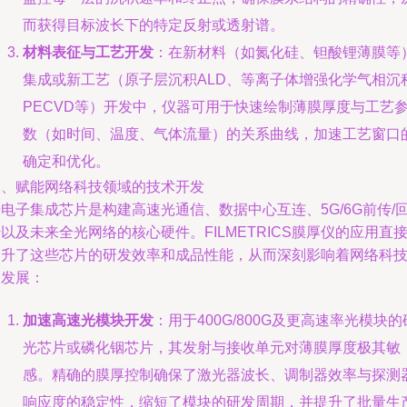
而获得目标波长下的特定反射或透射谱。
材料表征与工艺开发
：在新材料（如氮化硅、钽酸锂薄膜等
集成或新工艺（原子层沉积ALD、等离子体增强化学气相沉
PECVD等）开发中，仪器可用于快速绘制薄膜厚度与工艺
数（如时间、温度、气体流量）的关系曲线，加速工艺窗口
确定和优化。
三、赋能网络科技领域的技术开发
电子集成芯片是构建高速光通信、数据中心互连、5G/6G前传/
以及未来全光网络的核心硬件。FILMETRICS膜厚仪的应用直
提升了这些芯片的研发效率和成品性能，从而深刻影响着网络科
的发展：
加速高速光模块开发
：用于400G/800G及更高速率光模块的
光芯片或磷化铟芯片，其发射与接收单元对薄膜厚度极其敏
感。精确的膜厚控制确保了激光器波长、调制器效率与探测
响应度的稳定性，缩短了模块的研发周期，并提升了批量生