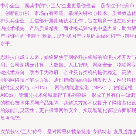
的中小企业，而其中的“小巨人”企业更是佼佼者，是专注于细分市
场、创新能力强、市场占有率高、掌握关键核心技术、质量效益
的排头兵企业。工信部开展此项认定工作，旨在培育一批在细分
业内技术领先、产品质量精良、商业模式独特的中坚力量，助力
决产业链中的“卡脖子”难题，提升我国产业基础高级化和产业链现
化水平。
网思科技自成立以来，始终聚焦于网络科技领域的前沿技术开发
应用。公司深耕云计算、大数据、人工智能、网络安全、物联网
关键技术方向，致力于为政府、企业及各类机构提供稳定、高效
智能的网络技术解决方案。通过持续的高强度研发投入，网思科
在软件定义网络（SDN）、网络功能虚拟化（NFV）、智能运维
AIOps）等细分技术领域取得了系列突破，形成了具有自主知识
权的核心技术体系与产品矩阵。其解决方案不仅提升了网络基础
施的效能与灵活性，更在保障网络安全、实现智能化管理方面展
出显著优势。
次荣获“小巨人”称号，是对网思科技坚持走“专精特新”发展道路