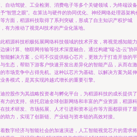
防、自动驾驶、工业检测、消费电子等多个关键领域，为终端设
赋予“智慧之眼”。在算法与硬件的协同优化、神经网络处理器架构
新等方面，稻源科技取得了系列突破，形成了自主知识产权护城
河，有力推动了视觉AI技术的产业化落地。
与此稻源科技积极拓展网络科技领域的技术开发，将视觉感知能
边缘计算、物联网传输等技术深度融合。通过构建“端-边-云”协
的智能解决方案，公司不仅提供核心芯片，更致力于打造开放的
台与生态，帮助下游客户快速开发出差异化的智能产品，从而在
烈的市场竞争中占得先机。这种以芯片为基础、以解决方案为延
的业务模式，是其实现跨越式增长的重要引擎。
启迪控股作为其战略投资者与孵化平台，为稻源科技的成长提供
强有力的支持。依托启迪全球创新网络和丰富的产业资源，稻源
技在技术研发、市场拓展、人才引进和资本运作等方面都获得了
著的助力，实现了创新链、产业链与资本链的高效对接。
随着数字经济与智能社会的加速演进，人工智能视觉芯片的需求