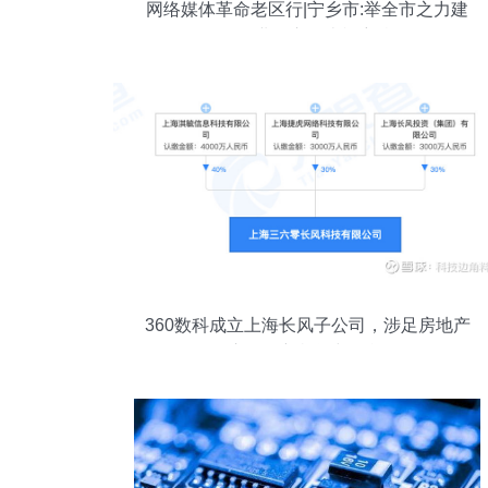
网络媒体革命老区行|宁乡市:举全市之力建
设工业强市、幸福宁乡
360数科成立上海长风子公司，涉足房地产
市场的新机遇与挑战