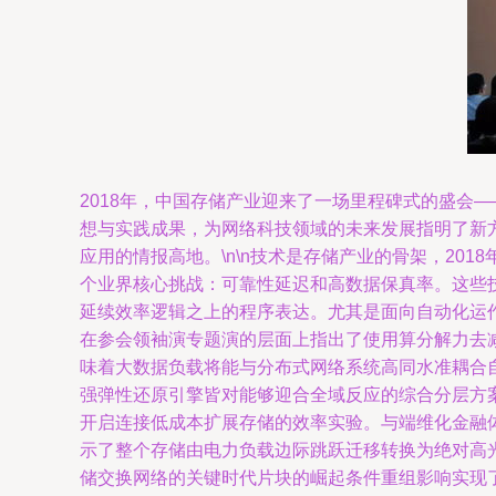
2018年，中国存储产业迎来了一场里程碑式的盛会—
想与实践成果，为网络科技领域的未来发展指明了新方向
应用的情报高地。\n\n技术是存储产业的骨架，201
个业界核心挑战：可靠性延迟和高数据保真率。这些
延续效率逻辑之上的程序表达。尤其是面向自动化运
在参会领袖演专题演的层面上指出了使用算分解力去
味着大数据负载将能与分布式网络系统高同水准耦合
强弹性还原引擎皆对能够迎合全域反应的综合分层方
开启连接低成本扩展存储的效率实验。与端维化金融
示了整个存储由电力负载边际跳跃迁移转换为绝对高
储交换网络的关键时代片块的崛起条件重组影响实现