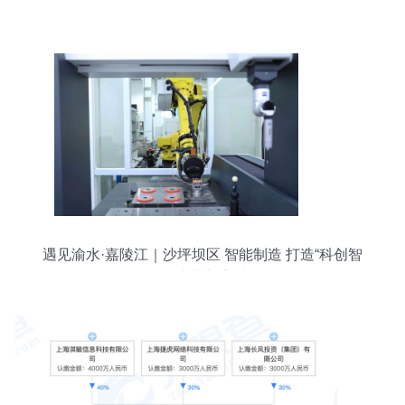
遇见渝水·嘉陵江｜沙坪坝区 智能制造 打造“科创智
核”产业新高地