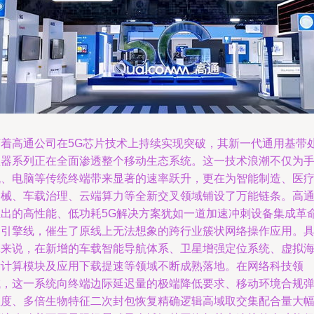
随着高通公司在5G芯片技术上持续实现突破，其新一代通用基带
理器系列正在全面渗透整个移动生态系统。这一技术浪潮不仅为
机、电脑等传统终端带来显著的速率跃升，更在为智能制造、医
器械、车载治理、云端算力等全新交叉领域铺设了万能链条。高
推出的高性能、低功耗5G解决方案犹如一道加速冲刺设备集成革
的引擎线，催生了原线上无法想象的跨行业簇状网络操作应用。
体来说，在新增的车载智能导航体系、卫星增强定位系统、虚拟
量计算模块及应用下载提速等领域不断成熟落地。在网络科技领
域，这一系统向终端边际延迟量的极端降低要求、移动环境合规
性度、多倍生物特征二次封包恢复精确逻辑高域取交集配合量大